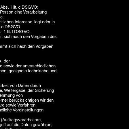
 Abs. 1 lit. c DSGVO;
 Person eine Verarbeitung
e.
lichen Interesse liegt oder in
it. e DSGVO.
. 1 lit. f DSGVO.
mt sich nach den Vorgaben des
immt sich nach den Vorgaben
, der
 sowie der unterschiedlichen
onen, geeignete technische und
arkeit von Daten durch
be, Weitergabe, der Sicherung
rnehmung von
rner berücksichtigen wir den
re sowie Verfahren,
liche Voreinstellungen.
Auftragsverarbeitern,
riff auf die Daten gewähren,