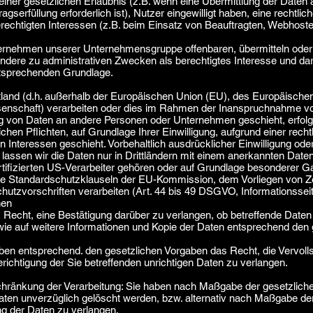
 einer gesetzlichen Erlaubnis (z.B. wenn eine Übermittlung der Daten a
agserfüllung erforderlich ist), Nutzer eingewilligt haben, eine rechtlic
rechtigten Interessen (z.B. beim Einsatz von Beauftragten, Webhoster
ernehmen unserer Unternehmensgruppe offenbaren, übermitteln oder i
ondere zu administrativen Zwecken als berechtigtes Interesse und da
ntsprechenden Grundlage.
ttland (d.h. außerhalb der Europäischen Union (EU), des Europäisc
enschaft) verarbeiten oder dies im Rahmen der Inanspruchnahme von
g von Daten an andere Personen oder Unternehmen geschieht, erfolgt
ichen Pflichten, auf Grundlage Ihrer Einwilligung, aufgrund einer recht
 Interessen geschieht. Vorbehaltlich ausdrücklicher Einwilligung oder 
r lassen wir die Daten nur in Drittländern mit einem anerkannten Dat
tifizierten US-Verarbeiter gehören oder auf Grundlage besonderer Gar
te Standardschutzklauseln der EU-Kommission, dem Vorliegen von Ze
chutzvorschriften verarbeiten (Art. 44 bis 49 DSGVO,
Informationsse
nen
 Recht, eine Bestätigung darüber zu verlangen, ob betreffende Daten
ie auf weitere Informationen und Kopie der Daten entsprechend den 
aben entsprechend. den gesetzlichen Vorgaben das Recht, die Vervoll
richtigung der Sie betreffenden unrichtigen Daten zu verlangen.
hränkung der Verarbeitung: Sie haben nach Maßgabe der gesetzlich
aten unverzüglich gelöscht werden, bzw. alternativ nach Maßgabe de
g der Daten zu verlangen.