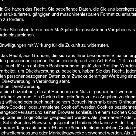
t: Sie haben das Recht, Sie betreffende Daten, die Sie uns bereitges
m strukturierten, gängigen und maschinenlesbaren Format zu erhalte
n zu fordern.
rde: Sie haben ferner nach Maßgabe der gesetzlichen Vorgaben das
rde einzureichen.
Einwilligungen mit Wirkung für die Zukunft zu widerrufen.
das Recht, aus Gründen, die sich aus Ihrer besonderen Situation erg
den personenbezogenen Daten, die aufgrund von Art. 6 Abs. 1 lit. e o
ilt auch für ein auf diese Bestimmungen gestütztes Profiling. Werden
rbeitet, um Direktwerbung zu betreiben, haben Sie das Recht, jeder
nden personenbezogenen Daten zum Zwecke derartiger Werbung einzul
er Direktwerbung in Verbindung steht.
t bei Direktwerbung
ateien bezeichnet, die auf Rechnern der Nutzer gespeichert werden.
peichert werden. Ein Cookie dient primär dazu, die Angaben zu eine
st) während oder auch nach seinem Besuch innerhalb eines Onlinean
ion-Cookies“ oder „transiente Cookies“, werden Cookies bezeichnet,
angebot verlässt und seinen Browser schließt. In einem solchen Cook
p oder ein Login-Status gespeichert werden. Als „permanent“ oder 
 Schließen des Browsers gespeichert bleiben. So kann z.B. der Logi
ehreren Tagen aufsuchen. Ebenso können in einem solchen Cookie di
Reichweitenmessung oder Marketingzwecke verwendet werden. Als „T