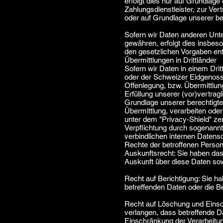
erfolgt dies nur auf Grundlage
Zahlungsdienstleister, zur Vertr
oder auf Grundlage unserer be
Sofern wir Daten anderen Unt
gewähren, erfolgt dies insbes
den gesetzlichen Vorgaben e
Übermittlungen in Drittländer
Sofern wir Daten in einem Dri
oder der Schweizer Eidgenoss
Offenlegung, bzw. Übermittlun
Erfüllung unserer (vor)vertragl
Grundlage unserer berechtigten
Übermittlung, verarbeiten ode
unter dem "Privacy-Shield" zer
Verpflichtung durch sogenann
verbindlichen internen Datens
Rechte der betroffenen Perso
Auskunftsrecht: Sie haben das
Auskunft über diese Daten sow
Recht auf Berichtigung: Sie h
betreffenden Daten oder die Be
Recht auf Löschung und Einsc
verlangen, dass betreffende D
Einschränkung der Verarbeitun