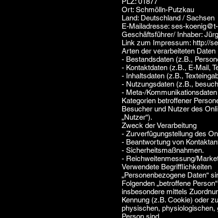
PLZ: 01877
Ort: Schmölln-Putzkau
Land: Deutschland / Sachsen
E-Mailadresse: ses-koenig@t-
Geschäftsführer/ Inhaber: Jür
Link zum Impressum: http://s
Arten der verarbeiteten Daten
- Bestandsdaten (z.B., Pers
- Kontaktdaten (z.B., E-Mail,
- Inhaltsdaten (z.B., Texteinga
- Nutzungsdaten (z.B., besucht
- Meta-/Kommunikationsdaten (
Kategorien betroffener Person
Besucher und Nutzer des Onl
„Nutzer“).
Zweck der Verarbeitung
- Zurverfügungstellung des On
- Beantwortung von Kontaktan
- Sicherheitsmaßnahmen.
- Reichweitenmessung/Market
Verwendete Begrifflichkeiten
„Personenbezogene Daten“ sind a
Folgenden „betroffene Person“) 
insbesondere mittels Zuordnu
Kennung (z.B. Cookie) oder z
physischen, physiologischen, g
Person sind.