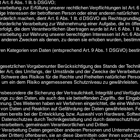
Art. 6 Abs. 1 lit. b DSGVO;
arbeitung zur Erfüllung unserer rechtlichen Verpflichtungen ist Art. 6
ige Interessen der betroffenen Person oder einer anderen natürlichen
derlich machen, dient Art. 6 Abs. 1 lit. d DSGVO als Rechtsgrundlag
forderliche Verarbeitung zur Wahrnehmung einer Aufgabe, die im öffent
rfolgt, die dem Verantwortlichen übertragen wurde ist Art. 6 Abs. 1 l
rarbeitung zur Wahrung unserer berechtigten Interessen ist Art. 6 Abs
u anderen Zwecken als denen, zu denen sie erhoben wurden, bestim
ren Kategorien von Daten (entsprechend Art. 9 Abs. 1 DSGVO) best
gesetzlichen Vorgabenunter Berücksichtigung des Stands der Technik
er Art, des Umfangs, der Umstände und der Zwecke der Verarbeitung
d Schwere des Risikos für die Rechte und Freiheiten natürlicher Pers
 um ein dem Risiko angemessenes Schutzniveau zu gewährleisten.
esondere die Sicherung der Vertraulichkeit, Integrität und Verfügb
ngs zu den Daten, als auch des sie betreffenden Zugriffs, der Einga
rennung. Des Weiteren haben wir Verfahren eingerichtet, die eine Wah
von Daten und Reaktion auf Gefährdung der Daten gewährleisten. Fe
en bereits bei der Entwicklung, bzw. Auswahl von Hardware, Softwa
 Datenschutzes durch Technikgestaltung und durch datenschutzfreund
erarbeitern, gemeinsam Verantwortlichen und Dritten
 Verarbeitung Daten gegenüber anderen Personen und Unternehmen (
r Dritten) offenbaren, sie an diese übermitteln oder ihnen sonst Zug