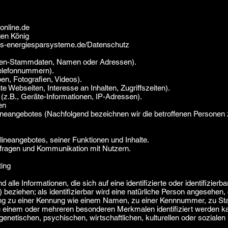
online.de
gen König
es-energiesparsysteme.de/Datenschutz
onen-Stammdaten, Namen oder Adressen).
 Telefonnummern).
ben, Fotografien, Videos).
e Webseiten, Interesse an Inhalten, Zugriffszeiten).
z.B., Geräte-Informationen, IP-Adressen).
en
ineangebotes (Nachfolgend bezeichnen wir die betroffenen Persone
lineangebotes, seiner Funktionen und Inhalte.
fragen und Kommunikation mit Nutzern.
ing
lle Informationen, die sich auf eine identifizierte oder identifizierb
beziehen; als identifizierbar wird eine natürliche Person angesehen, d
ng zu einer Kennung wie einem Namen, zu einer Kennnummer, zu Stan
u einem oder mehreren besonderen Merkmalen identifiziert werden k
enetischen, psychischen, wirtschaftlichen, kulturellen oder sozialen I