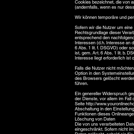
Cookies bezeichnet, die von a
(andernfalls, wenn es nur des
Wir können temporäre und per
Sofern wir die Nutzer um eine 
Rechtsgrundlage dieser Verar
entsprechend den nachfolgend
Interessen (d.h. Interesse an
6 Abs. 1 lit. f. DSGVO) oder 
ist, gem. Art. 6 Abs. 1 lit. b
Interesse liegt erforderlich ist
Falls die Nutzer nicht möchte
Option in den Systemeinstell
des Browsers gelöscht werde
führen.
Ein genereller Widerspruch ge
der Dienste, vor allem im Fal
Seite
http://www.youronlinech
Abschaltung in den Einstellun
Funktionen dieses Onlineange
Löschung von Daten
Die von uns verarbeiteten Dat
eingeschränkt. Sofern nicht 