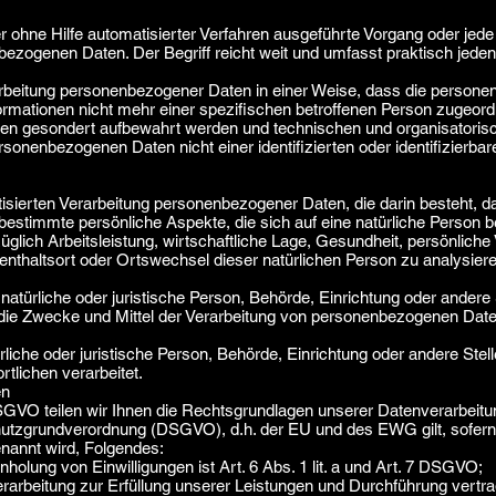
der ohne Hilfe automatisierter Verfahren ausgeführte Vorgang oder jed
ogenen Daten. Der Begriff reicht weit und umfasst praktisch jede
rbeitung personenbezogener Daten in einer Weise, dass die person
ormationen nicht mehr einer spezifischen betroffenen Person zugeor
onen gesondert aufbewahrt werden und technischen und organisatori
rsonenbezogenen Daten nicht einer identifizierten oder identifizierba
matisierten Verarbeitung personenbezogener Daten, die darin besteht
stimmte persönliche Aspekte, die sich auf eine natürliche Person b
ich Arbeitsleistung, wirtschaftliche Lage, Gesundheit, persönliche 
ufenthaltsort oder Ortswechsel dieser natürlichen Person zu analysie
 natürliche oder juristische Person, Behörde, Einrichtung oder andere S
ie Zwecke und Mittel der Verarbeitung von personenbezogenen Daten
ürliche oder juristische Person, Behörde, Einrichtung oder andere Ste
tlichen verarbeitet.
en
VO teilen wir Ihnen die Rechtsgrundlagen unserer Datenverarbeitu
utzgrundverordnung (DSGVO), d.h. der EU und des EWG gilt, sofern 
enannt wird, Folgendes:
nholung von Einwilligungen ist Art. 6 Abs. 1 lit. a und Art. 7 DSGVO;
erarbeitung zur Erfüllung unserer Leistungen und Durchführung ver