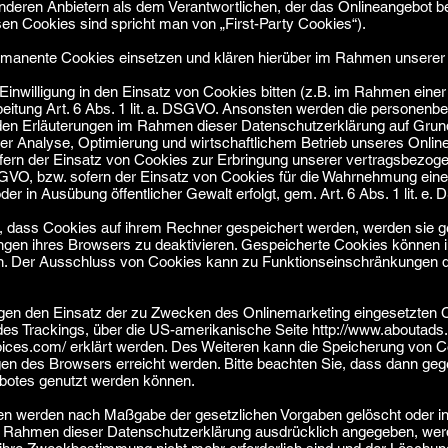
nderen Anbietern als dem Verantwortlichen, der das Onlineangebot b
sen Cookies sind spricht man von „First-Party Cookies“).
manente Cookies einsetzen und klären hierüber im Rahmen unserer 
Einwilligung in den Einsatz von Cookies bitten (z.B. im Rahmen einer C
beitung Art. 6 Abs. 1 lit. a. DSGVO. Ansonsten werden die personen
en Erläuterungen im Rahmen dieser Datenschutzerklärung auf Grund
 der Analyse, Optimierung und wirtschaftlichem Betrieb unseres Onlin
sofern der Einsatz von Cookies zur Erbringung unserer vertragsbezoge
. DSGVO, bzw. sofern der Einsatz von Cookies für die Wahrnehmung eine
 oder in Ausübung öffentlicher Gewalt erfolgt, gem. Art. 6 Abs. 1 lit. e.
n, dass Cookies auf ihrem Rechner gespeichert werden, werden sie 
ungen ihres Browsers zu deaktivieren. Gespeicherte Cookies können 
n. Der Ausschluss von Cookies kann zu Funktionseinschränkungen 
gen den Einsatz der zu Zwecken des Onlinemarketing eingesetzten Co
l des Trackings, über die US-amerikanische Seite
http://www.aboutads.
oices.com/
erklärt werden. Des Weiteren kann die Speicherung von C
gen des Browsers erreicht werden. Bitte beachten Sie, dass dann gege
botes genutzt werden können.
en werden nach Maßgabe der gesetzlichen Vorgaben gelöscht oder in 
im Rahmen dieser Datenschutzerklärung ausdrücklich angegeben, wer