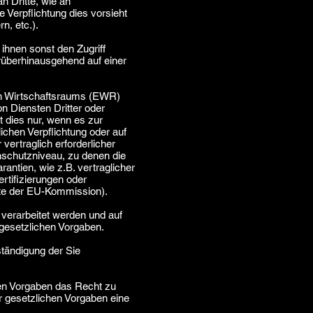
n Dritte, wie an
he Verpflichtung dies vorsieht
n, etc.).
hnen sonst den Zugriff
rüberhinausgehend auf einer
hen Wirtschaftsraums (EWR)
 Diensten Dritter oder
 dies nur, wenn es zur
lichen Verpflichtung oder auf
vertraglich erforderlicher
enschutzniveau, zu denen die
antien, wie z.B. vertraglicher
rtifizierungen oder
ite der EU-Kommission
).
 verarbeitet werden und auf
gesetzlichen Vorgaben.
ständigung der Sie
en Vorgaben das Recht zu
r gesetzlichen Vorgaben eine