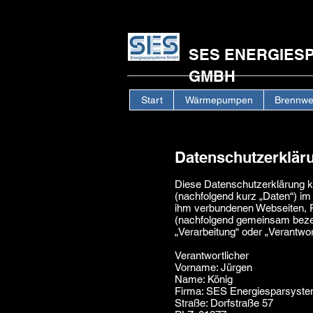
SES ENERGIES
GMB
Start
Wärmepumpen
Brennwe
Datenschutzerklär
Diese Datenschutzerklärung k
(nachfolgend kurz „Daten“) i
ihm verbundenen Webseiten, Fu
(nachfolgend gemeinsam bezeich
„Verarbeitung“ oder „Verantwo
Verantwortlicher
Vorname: Jürgen
Name: König
Firma: SES Energiesparsys
Straße: Dorfstraße 57