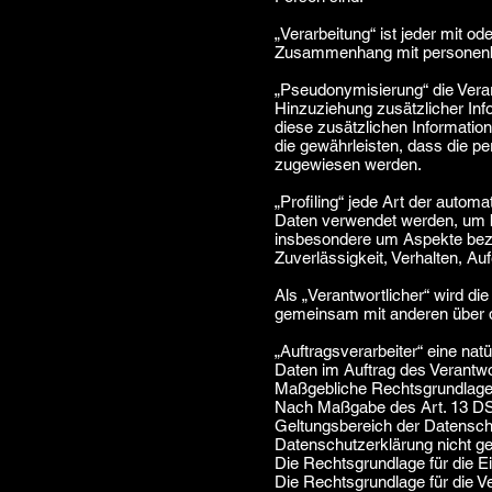
„Verarbeitung“ ist jeder mit o
Zusammenhang mit personenbez
„Pseudonymisierung“ die Vera
Hinzuziehung zusätzlicher Inf
diese zusätzlichen Informati
die gewährleisten, dass die pe
zugewiesen werden.
„Profiling“ jede Art der auto
Daten verwendet werden, um be
insbesondere um Aspekte bezügl
Zuverlässigkeit, Verhalten, A
Als „Verantwortlicher“ wird die
gemeinsam mit anderen über d
„Auftragsverarbeiter“ eine nat
Daten im Auftrag des Verantwor
Maßgebliche Rechtsgrundlag
Nach Maßgabe des Art. 13 DSG
Geltungsbereich der Datensch
Datenschutzerklärung nicht g
Die Rechtsgrundlage für die Ei
Die Rechtsgrundlage für die V