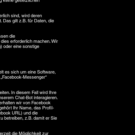
g keine gesetzlichen
rlich sind, wird deren
Das gilt z.B. für Daten, die
ssen die
dies erforderlich machen. Wir
) oder eine sonstige
lt es sich um eine Software,
die „Facebook-Messenger“
en. In diesem Fall wird Ihre
serem Chat-Bot interagieren.
erhalten wir von Facebook
gehört Ihr Name, das Profil-
cebook URL) und die
betreiben, z.B. damit er Sie
rzeit die Möglichkeit zur