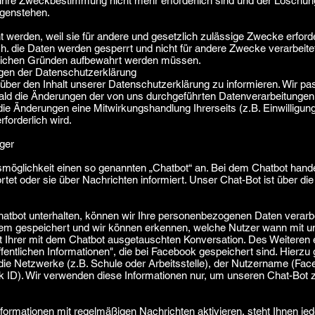
r ihre Zweckbestimmung nicht mehr erforderlich sind und der Löschun
egenstehen.
t werden, weil sie für andere und gesetzlich zulässige Zwecke erforde
h. die Daten werden gesperrt und nicht für andere Zwecke verarbeitet. 
tlichen Gründen aufbewahrt werden müssen.
gen der Datenschutzerklärung
 über den Inhalt unserer Datenschutzerklärung zu informieren. Wir pa
ld die Änderungen der von uns durchgeführten Datenverarbeitungen 
die Änderungen eine Mitwirkungshandlung Ihrerseits (z.B. Einwilligung
rforderlich wird.
ger
möglichkeit einen so genannten „Chatbot“ an. Bei dem Chatbot hande
rtet oder sie über Nachrichten informiert. Unser Chat-Bot ist über 
tbot unterhalten, können wir Ihre personenbezogenen Daten verarbeit
m gespeichert und wir können erkennen, welche Nutzer wann mit un
lt Ihrer mit dem Chatbot ausgetauschten Konversation. Des Weiteren 
öffentlichen Informationen", die bei Facebook gespeichert sind. Hierzu 
, die Netzwerke (z.B. Schule oder Arbeitsstelle), der Nutzername (Fa
D). Wir verwenden diese Informationen nur, um unseren Chat-Bot zu 
formationen mit regelmäßigen Nachrichten aktivieren, steht Ihnen jede