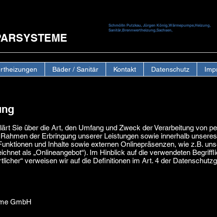
Schmölln Putzkau, Jürgen König,Wärmepumpe,Heizung,
Sanitär,Brennwertheizung,Sachsen,
PARSYSTEME
H
rtheizungen
Bäder / Sanitär
Kontakt
Datenschutz
Imp
ung
lärt Sie über die Art, den Umfang und Zweck der Verarbeitung von
m Rahmen der Erbringung unserer Leistungen sowie innerhalb unseres
nktionen und Inhalte sowie externen Onlinepräsenzen, wie z.B. unse
net als „Onlineangebot“). Im Hinblick auf die verwendeten Begrifflic
rtlicher“ verweisen wir auf die Definitionen im Art. 4 der Datensch
teme GmbH